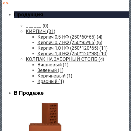
<
>
Продукция
______
(0)
КИРПИЧ
(31)
Кирпич 0,5 НФ (250*60*65)
(4)
Кирпич 0,7 НФ (250*85*65)
(6)
Кирпич 1,0 НФ (250*120*65)
(11)
Кирпич 1,4 НФ (250*120*88)
(10)
КОЛПАК НА ЗАБОРНЫЙ СТОЛБ
(4)
Вишневый
(1)
Зеленый
(1)
Коричневый
(1)
Красный
(1)
В Продаже