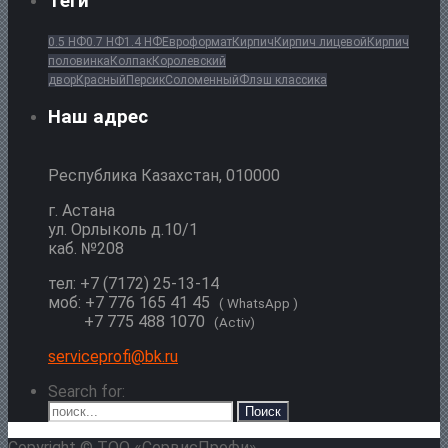
Теги
0.5 НФ
0.7 НФ
1.4 НФ
Евроформат
Кирпич
Кирпич лицевой
Кирпич
половинка
Колпак
Королевский
двор
Красный
Персик
Соломенный
Флэш классика
Наш адрес
Республика Казахстан, 010000
г. Астана
ул. Орлыколь д.10/1
каб. №208
тел: +7 (7172) 25-13-14
моб: +7 776 165 41 45
( WhatsApp )
+7 775 488 1070
(Activ)
serviceprofi@bk.ru
Search for:
Copyright © ТОО «СервисПрофи»