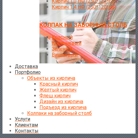
Кирпич 1,0 НФ (250*120*65)
Кирпич 1,4 НФ (250*120*88)
КОЛПАК НА ЗАБОРНЫЙ СТОЛБ
Красный
Коричневый
Зеленый
Вишневый
Доставка
Портфолио
Объекты из кирпича
Красный кирпич
Жёлтый кирпич
Флеш кирпич
Дизайн из кирпича
Подъезд из кирпича
Колпаки на заборный столб
Услуги
Клиентам
Контакты