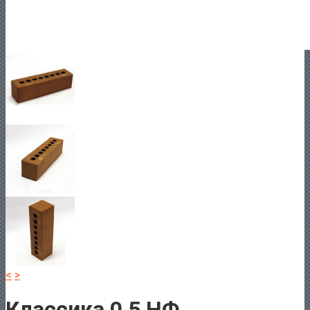
<
>
Классика 0,5 НФ