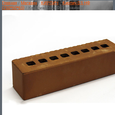
Главная
/
Магазин
/
КИРПИЧ
/
Кирпич 0,5 НФ
(250*60*65)
/ Классика 0,5 НФ (половинка)