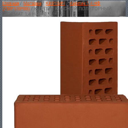
Главная
/
Магазин
/
КИРПИЧ
/
Кирпич 1,4 НФ
(250*120*88)
/ КИРПИЧ КРАСНЫЙ ПОЛУТОРНЫЙ
(ФОРМАТ 1,4 НФ)