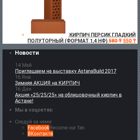
КИРПИЧ ПЕРСИК ГЛАДКИЙ
ПОЛУТОРНЫЙ (ФОРМАТ 1,4 НФ)
580
₸
550
₸
Новости
14
Май
Приглашаем на выставку AstanaBuild 2017
16
Янв
Зимняя АКЦИЯ на КИРПИЧ
16
Дек
Акция «25/25/25» на облицовочный кирпич в
Астане!
Мы в соцсетях:
Следуй за нами:
Facebook
Become our fan
ВКонтакте