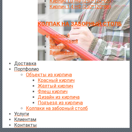
Кирпич 1,0 НФ (250*120*65)
Кирпич 1,4 НФ (250*120*88)
КОЛПАК НА ЗАБОРНЫЙ СТОЛБ
Красный
Коричневый
Зеленый
Вишневый
Доставка
Портфолио
Объекты из кирпича
Красный кирпич
Жёлтый кирпич
Флеш кирпич
Дизайн из кирпича
Подъезд из кирпича
Колпаки на заборный столб
Услуги
Клиентам
Контакты