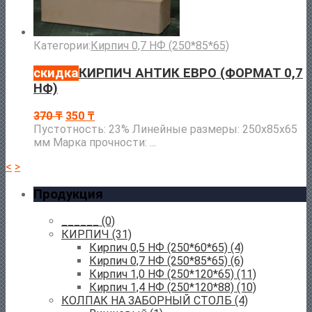
Категории:
Кирпич 0,7 НФ (250*85*65)
скидка
КИРПИЧ АНТИК ЕВРО (ФОРМАТ 0,7
НФ)
370
₸
350
₸
Пустотность: 23% Линейные размеры: 250х85х65
мм Марка прочности: ...
<
>
Продукция
______
(0)
КИРПИЧ
(31)
Кирпич 0,5 НФ (250*60*65)
(4)
Кирпич 0,7 НФ (250*85*65)
(6)
Кирпич 1,0 НФ (250*120*65)
(11)
Кирпич 1,4 НФ (250*120*88)
(10)
КОЛПАК НА ЗАБОРНЫЙ СТОЛБ
(4)