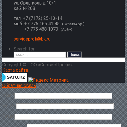
ул. Орлыколь д.10/1
каб. №208
тел: +7 (7172) 25-13-14
моб: +7 776 165 41 45
( WhatsApp )
+7 775 488 1070
(Activ)
serviceprofi@bk.ru
Search for:
Copyright © ТОО «СервисПрофи»
Карта сайта
Обратная связь
Имя
*
Email
*
Тема