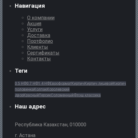
Навигация
О компании
Акция
Услуги
Доставка
Портфолио
Клиенты
Сертификаты
Контакты
Теги
0.5 НФ
0.7 НФ
1.4 НФ
Евроформат
Кирпич
Кирпич лицевой
Кирпич
половинка
Колпак
Королевский
двор
Красный
Персик
Соломенный
Флэш классика
Наш адрес
Республика Казахстан, 010000
г. Астана